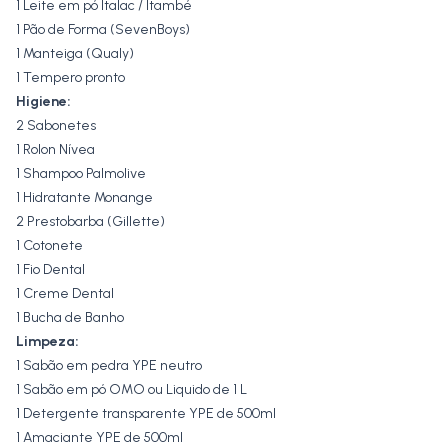
1 Leite em pó Italac / Itambé
1 Pão de Forma (SevenBoys)
1 Manteiga (Qualy)
1 Tempero pronto
Higiene:
2 Sabonetes
1 Rolon Nívea
1 Shampoo Palmolive
1 Hidratante Monange
2 Prestobarba (Gillette)
1 Cotonete
1 Fio Dental
1 Creme Dental
1 Bucha de Banho
Limpeza:
1 Sabão em pedra YPE neutro
1 Sabão em pó OMO ou Liquido de 1 L
1 Detergente transparente YPE de 500ml
1 Amaciante YPE de 500ml