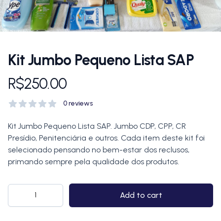
Kit Jumbo Pequeno Lista SAP
R$250.00
Detalhes do Kit Jumbo
Comentários
0 reviews
0 out of 5 stars
Descrição
Kit Jumbo Pequeno Lista SAP. Jumbo CDP, CPP, CR
Presídio, Penitenciária e outros. Cada item deste kit foi
selecionado pensando no bem-estar dos reclusos,
primando sempre pela qualidade dos produtos.
Quantidade
Add to cart