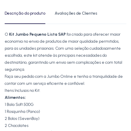
Descrição do produto
Avaliações de Clientes
Descrição do produto
O
Kit Jumbo Pequeno Lista SAP
foi criado para oferecer maior
economia no envio de produtos de maior qualidade permitidos,
para as unidades prisionais. Com uma seleção cuidadosamente
escolhida, este kit atende às principais necessidades do
destinatário, garantindo um envio sem complicações e com total
segurança.
Faça seu pedido com a Jumbo Online e tenha a tranquilidade de
contar com um serviço eficiente e confiável.
Itens Inclusos no Kit:
Alimentos:
1 Bala Soft 500G
1 Rosquinha (Panco)
2 Bolos (SevenBoy)
2 Chocolates