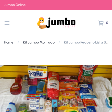
Jumbo Online!
JumboOnline
Open menu
0
ver car
Home
Kit Jumbo Montado
Kit Jumbo Pequeno Lista SAP